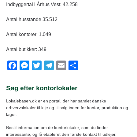
Indbyggertal i Århus Vest: 42.258
Antal husstande 35.512
Antal kontorer: 1.049
Antal butikker: 349
F
M
T
T
E
S
a
e
wi
el
m
h
c
ss
tt
e
ail
ar
Søg efter kontorlokaler
e
e
er
gr
e
Lokalebasen.dk er en portal, der har samlet danske
b
n
a
erhvervslokaler til leje og til salg inden for kontor, produktion og
o
g
m
lager.
o
er
Bestil information om de kontorlokaler, som du finder
k
interessante, og få etableret den første kontakt til udlejer.