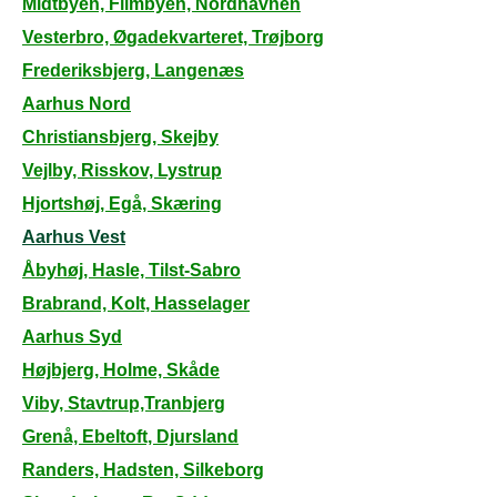
Midtbyen, Filmbyen, Nordhavnen
Vesterbro, Øgadekvarteret, Trøjborg
Frederiksbjerg, Langenæs
Aarhus Nord
Christiansbjerg, Skejby
Vejlby, Risskov, Lystrup
Hjortshøj, Egå, Skæring
Aarhus Vest
Åbyhøj, Hasle, Tilst-Sabro
Brabrand, Kolt, Hasselager
Aarhus Syd
Højbjerg, Holme, Skåde
Viby, Stavtrup,Tranbjerg
Grenå, Ebeltoft, Djursland
Randers, Hadsten, Silkeborg