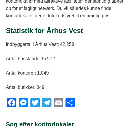
kontorlokaler med attraktive faciliteter, der samtidig åbner
op for et fagligt netværk. Du vil således kunne finde
kontorlokaler, der er fuldt udstyret til en rimelig pris.
Statistik for Århus Vest
Indbyggertal i Århus Vest: 42.258
Antal husstande 35.512
Antal kontorer: 1.049
Antal butikker: 349
F
M
T
T
E
S
a
e
wi
el
m
h
c
ss
tt
e
ail
ar
Søg efter kontorlokaler
e
e
er
gr
e