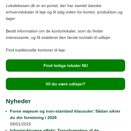
Lokalebasen.dk er en portal, der har samlet danske
b
n
a
erhvervslokaler til leje og til salg inden for kontor, produktion og
o
g
m
lager.
o
er
Bestil information om de kontorlokaler, som du finder
k
interessante, og få etableret den første kontakt til udlejer.
Find traditionelle kontorer til leje:
Find ledige lokaler NU
Vil du være udlejer?
Nyheder
Force majeure og non-standard klausuler: Sådan sikrer
du din forretning i 2026
09/01/2026
Infrastrukturens effekt: Transformation af de