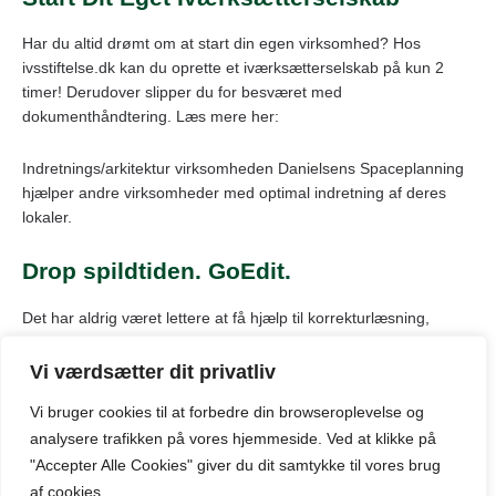
Har du altid drømt om at start din egen virksomhed? Hos
ivsstiftelse.dk kan du oprette et iværksætterselskab på kun 2
timer! Derudover slipper du for besværet med
dokumenthåndtering. Læs mere her:
Indretnings/arkitektur virksomheden Danielsens Spaceplanning
hjælper andre virksomheder med optimal indretning af deres
lokaler.
Drop spildtiden. GoEdit.
Det har aldrig været lettere at få hjælp til korrekturlæsning,
gennemgang af dokumenter eller redigering af billeder end nu.
Med GoEdit.
Vi værdsætter dit privatliv
Vi bruger cookies til at forbedre din browseroplevelse
og
analysere
trafikken
på
vores
hjemmeside
.
Ved at klikke på
© Kontor-leje-aarhus.dk: Oversigt over markedet for
"Accepter Alle Cookies" giver du dit samtykke til vores brug
kontorlokaler til leje i Århus og omegn.
af cookies.