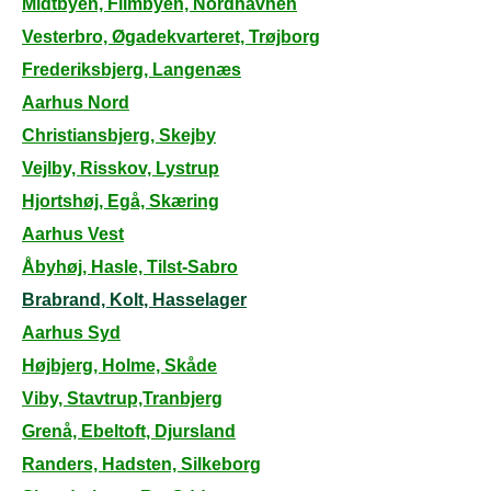
Midtbyen, Filmbyen, Nordhavnen
Vesterbro, Øgadekvarteret, Trøjborg
Frederiksbjerg, Langenæs
Aarhus Nord
Christiansbjerg, Skejby
Vejlby, Risskov, Lystrup
Hjortshøj, Egå, Skæring
Aarhus Vest
Åbyhøj, Hasle, Tilst-Sabro
Brabrand, Kolt, Hasselager
Aarhus Syd
Højbjerg, Holme, Skåde
Viby, Stavtrup,Tranbjerg
Grenå, Ebeltoft, Djursland
Randers, Hadsten, Silkeborg