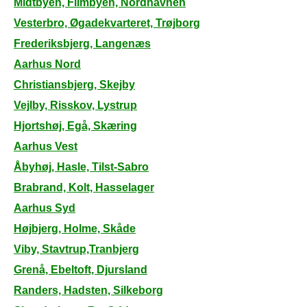
Midtbyen, Filmbyen, Nordhavnen
Vesterbro, Øgadekvarteret, Trøjborg
Frederiksbjerg, Langenæs
Aarhus Nord
Christiansbjerg, Skejby
Vejlby, Risskov, Lystrup
Hjortshøj, Egå, Skæring
Aarhus Vest
Åbyhøj, Hasle, Tilst-Sabro
Brabrand, Kolt, Hasselager
Aarhus Syd
Højbjerg, Holme, Skåde
Viby, Stavtrup,Tranbjerg
Grenå, Ebeltoft, Djursland
Randers, Hadsten, Silkeborg