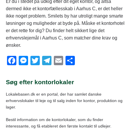
Er du i stedet på udkig efter dit eget kontor, og altså
dermed ikke et kontorfællesskab i Aarhus C, er det heller
ikke noget problem. Smilets by har utroligt mange smarte
løsninger og muligheder at byde på. Måske et kontorhotel
er det rette for dig? Du finder helt sikkert lige det
erhvervslejemål i Aarhus C, som matcher dine krav og
ønsker.
F
M
T
T
E
S
a
e
wi
el
m
h
c
ss
tt
e
ail
ar
Søg efter kontorlokaler
e
e
er
gr
e
Lokalebasen.dk er en portal, der har samlet danske
b
n
a
erhvervslokaler til leje og til salg inden for kontor, produktion og
o
g
m
lager.
o
er
Bestil information om de kontorlokaler, som du finder
k
interessante, og få etableret den første kontakt til udlejer.