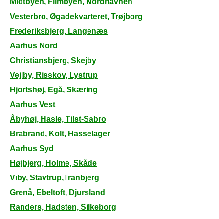
Midtbyen, Filmbyen, Nordhavnen
Vesterbro, Øgadekvarteret, Trøjborg
Frederiksbjerg, Langenæs
Aarhus Nord
Christiansbjerg, Skejby
Vejlby, Risskov, Lystrup
Hjortshøj, Egå, Skæring
Aarhus Vest
Åbyhøj, Hasle, Tilst-Sabro
Brabrand, Kolt, Hasselager
Aarhus Syd
Højbjerg, Holme, Skåde
Viby, Stavtrup,Tranbjerg
Grenå, Ebeltoft, Djursland
Randers, Hadsten, Silkeborg