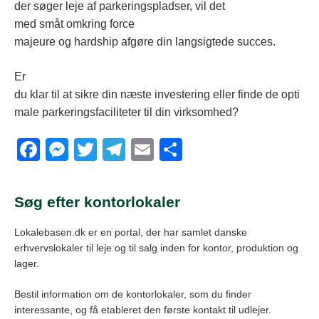
der søger leje af parkeringspladser, vil det
med småt omkring force
majeure og hardship afgøre din langsigtede succes.
Er
du klar til at sikre din næste investering eller finde de opti
male parkeringsfaciliteter til din virksomhed?
F
M
T
T
E
S
a
e
wi
el
m
h
c
ss
tt
e
ail
ar
Søg efter kontorlokaler
e
e
er
gr
e
Lokalebasen.dk er en portal, der har samlet danske
b
n
a
erhvervslokaler til leje og til salg inden for kontor, produktion og
o
g
m
lager.
o
er
Bestil information om de kontorlokaler, som du finder
k
interessante, og få etableret den første kontakt til udlejer.