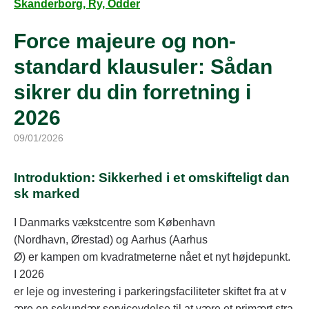
Skanderborg, Ry, Odder
Force majeure og non-
standard klausuler: Sådan
sikrer du din forretning i
2026
09/01/2026
Introduktion: Sikkerhed i et omskifteligt dan
sk marked
I Danmarks vækstcentre som København
(Nordhavn, Ørestad) og Aarhus (Aarhus
Ø) er kampen om kvadratmeterne nået et nyt højdepunkt.
I 2026
er leje og investering i parkeringsfaciliteter skiftet fra at v
ære en sekundær serviceydelse til at være et primært stra