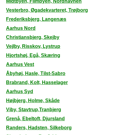
Midtbyen, Filmbyen, Nordhavnen
Vesterbro, Øgadekvarteret, Trøjborg
Frederiksbjerg, Langenæs
Aarhus Nord
Christiansbjerg, Skejby
Vejlby, Risskov, Lystrup
Hjortshøj, Egå, Skæring
Aarhus Vest
Åbyhøj, Hasle, Tilst-Sabro
Brabrand, Kolt, Hasselager
Aarhus Syd
Højbjerg, Holme, Skåde
Viby, Stavtrup,Tranbjerg
Grenå, Ebeltoft, Djursland
Randers, Hadsten, Silkeborg