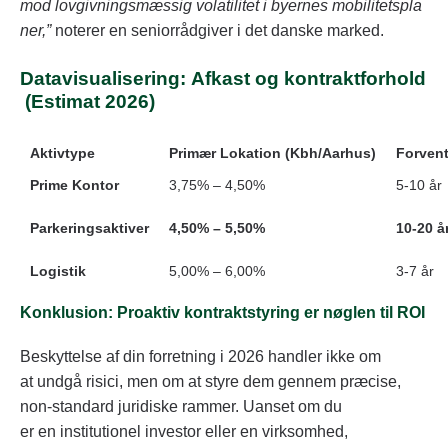
mod lovgivningsmæssig volatilitet i byernes mobilitetspla
ner,”
noterer en seniorrådgiver i det danske marked.
Datavisualisering: Afkast og kontraktforhold
(Estimat 2026)
Aktivtype
Primær Lokation (Kbh/Aarhus)
Forvent
Prime Kontor
3,75% – 4,50%
5-10 år
Parkeringsaktiver
4,50% – 5,50%
10-20 å
Logistik
5,00% – 6,00%
3-7 år
Konklusion: Proaktiv kontraktstyring er nøglen til ROI
Beskyttelse af din forretning i 2026 handler ikke om
at undgå risici, men om at styre dem gennem præcise,
non-standard juridiske rammer. Uanset om du
er en institutionel investor eller en virksomhed,