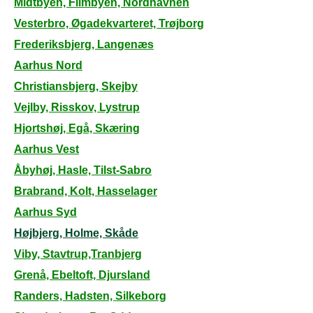
Midtbyen, Filmbyen, Nordhavnen
Vesterbro, Øgadekvarteret, Trøjborg
Frederiksbjerg, Langenæs
Aarhus Nord
Christiansbjerg, Skejby
Vejlby, Risskov, Lystrup
Hjortshøj, Egå, Skæring
Aarhus Vest
Åbyhøj, Hasle, Tilst-Sabro
Brabrand, Kolt, Hasselager
Aarhus Syd
Højbjerg, Holme, Skåde
Viby, Stavtrup,Tranbjerg
Grenå, Ebeltoft, Djursland
Randers, Hadsten, Silkeborg