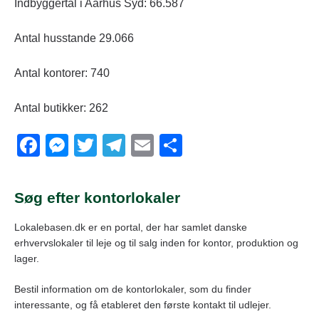
Indbyggertal i Aarhus Syd: 66.587
Antal husstande 29.066
Antal kontorer: 740
Antal butikker: 262
F
M
T
T
E
S
a
e
wi
el
m
h
c
ss
tt
e
ail
ar
Søg efter kontorlokaler
e
e
er
gr
e
Lokalebasen.dk er en portal, der har samlet danske
b
n
a
erhvervslokaler til leje og til salg inden for kontor, produktion og
o
g
m
lager.
o
er
Bestil information om de kontorlokaler, som du finder
k
interessante, og få etableret den første kontakt til udlejer.