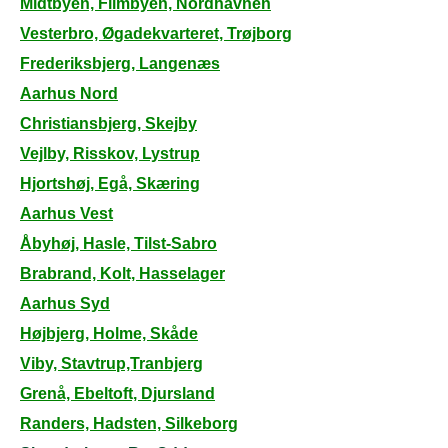
Midtbyen, Filmbyen, Nordhavnen
Vesterbro, Øgadekvarteret, Trøjborg
Frederiksbjerg, Langenæs
Aarhus Nord
Christiansbjerg, Skejby
Vejlby, Risskov, Lystrup
Hjortshøj, Egå, Skæring
Aarhus Vest
Åbyhøj, Hasle, Tilst-Sabro
Brabrand, Kolt, Hasselager
Aarhus Syd
Højbjerg, Holme, Skåde
Viby, Stavtrup,Tranbjerg
Grenå, Ebeltoft, Djursland
Randers, Hadsten, Silkeborg