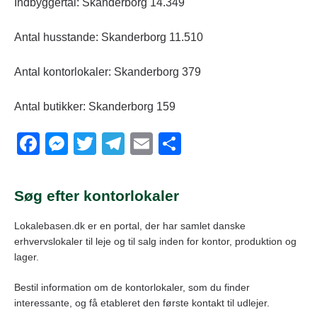
Indbyggertal: Skanderborg 14.349
Antal husstande: Skanderborg 11.510
Antal kontorlokaler: Skanderborg 379
Antal butikker: Skanderborg 159
F
M
T
T
E
S
a
e
wi
el
m
h
c
ss
tt
e
ail
ar
Søg efter kontorlokaler
e
e
er
gr
e
Lokalebasen.dk er en portal, der har samlet danske
b
n
a
erhvervslokaler til leje og til salg inden for kontor, produktion og
o
g
m
lager.
o
er
Bestil information om de kontorlokaler, som du finder
k
interessante, og få etableret den første kontakt til udlejer.