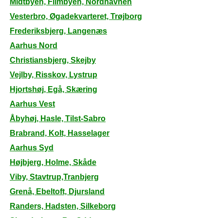
Midtbyen, Filmbyen, Nordhavnen
Vesterbro, Øgadekvarteret, Trøjborg
Frederiksbjerg, Langenæs
Aarhus Nord
Christiansbjerg, Skejby
Vejlby, Risskov, Lystrup
Hjortshøj, Egå, Skæring
Aarhus Vest
Åbyhøj, Hasle, Tilst-Sabro
Brabrand, Kolt, Hasselager
Aarhus Syd
Højbjerg, Holme, Skåde
Viby, Stavtrup,Tranbjerg
Grenå, Ebeltoft, Djursland
Randers, Hadsten, Silkeborg