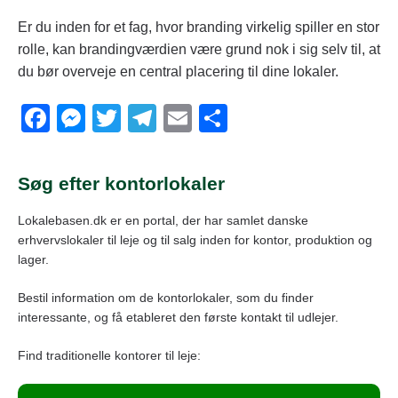
Er du inden for et fag, hvor branding virkelig spiller en stor
rolle, kan brandingværdien være grund nok i sig selv til, at
du bør overveje en central placering til dine lokaler.
F
M
T
T
E
S
a
e
wi
el
m
h
c
ss
tt
e
ail
ar
Søg efter kontorlokaler
e
e
er
gr
e
Lokalebasen.dk er en portal, der har samlet danske
b
n
a
erhvervslokaler til leje og til salg inden for kontor, produktion og
o
g
m
lager.
o
er
Bestil information om de kontorlokaler, som du finder
k
interessante, og få etableret den første kontakt til udlejer.
Find traditionelle kontorer til leje: