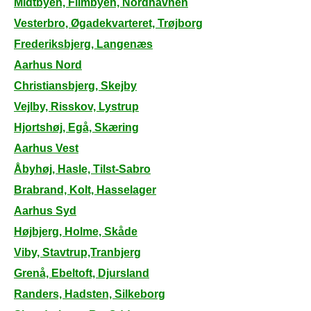
Midtbyen, Filmbyen, Nordhavnen
Vesterbro, Øgadekvarteret, Trøjborg
Frederiksbjerg, Langenæs
Aarhus Nord
Christiansbjerg, Skejby
Vejlby, Risskov, Lystrup
Hjortshøj, Egå, Skæring
Aarhus Vest
Åbyhøj, Hasle, Tilst-Sabro
Brabrand, Kolt, Hasselager
Aarhus Syd
Højbjerg, Holme, Skåde
Viby, Stavtrup,Tranbjerg
Grenå, Ebeltoft, Djursland
Randers, Hadsten, Silkeborg