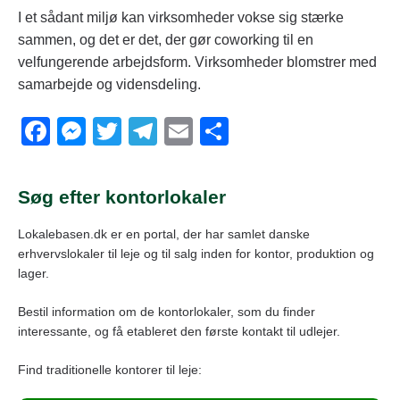
I et sådant miljø kan virksomheder vokse sig stærke
sammen, og det er det, der gør coworking til en
velfungerende arbejdsform. Virksomheder blomstrer med
samarbejde og vidensdeling.
F
M
T
T
E
S
a
e
wi
el
m
h
c
ss
tt
e
ail
ar
Søg efter kontorlokaler
e
e
er
gr
e
Lokalebasen.dk er en portal, der har samlet danske
b
n
a
erhvervslokaler til leje og til salg inden for kontor, produktion og
o
g
m
lager.
o
er
Bestil information om de kontorlokaler, som du finder
k
interessante, og få etableret den første kontakt til udlejer.
Find traditionelle kontorer til leje: