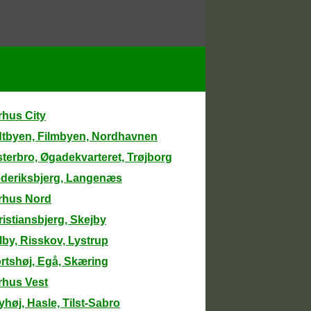
rhus City
dtbyen, Filmbyen, Nordhavnen
terbro, Øgadekvarteret, Trøjborg
ederiksbjerg, Langenæs
rhus Nord
istiansbjerg, Skejby
lby, Risskov, Lystrup
rtshøj, Egå, Skæring
rhus Vest
høj, Hasle, Tilst-Sabro