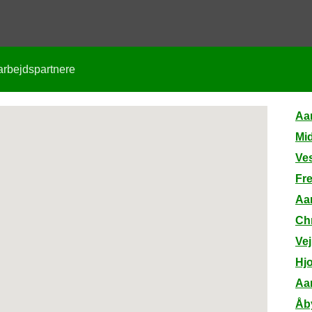
rbejdspartnere
Aa
Mi
Ves
Fr
Aa
Chr
Vej
Hjo
Aa
Åby