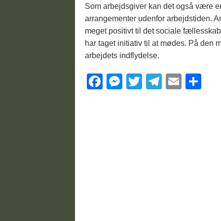
Som arbejdsgiver kan det også være en
arrangementer udenfor arbejdstiden. A
meget positivt til det sociale fælless
har taget initiativ til at mødes. På den
arbejdets indflydelse.
F
M
T
T
E
S
a
e
wi
el
m
h
c
ss
tt
e
ail
ar
e
e
er
gr
e
b
n
a
o
g
m
o
er
k