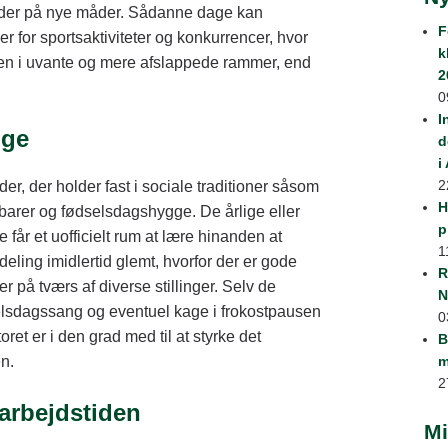
jder på nye måder. Sådanne dage kan
F
r for sportsaktiviteter og konkurrencer, hvor
k
n i uvante og mere afslappede rammer, end
2
0
I
ige
d
i
2
r, der holder fast i sociale traditioner såsom
H
barer og fødselsdagshygge. De årlige eller
p
 får et uofficielt rum at lære hinanden at
1
deling imidlertid glemt, hvorfor der er gode
R
r på tværs af diverse stillinger. Selv de
N
elsdagssang og eventuel kage i frokostpausen
0
et er i den grad med til at styrke det
B
n.
m
2
arbejdstiden
Mi