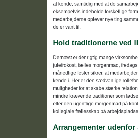
at kende, samtidig med at de samarbe
eksempelvis indeholde forskellige forme
medarbejderne oplever nye ting samme
de er vant til.
Hold traditionerne ved l
Dernæst er der rigtig mange virksomhede
julefrokost, fælles morgenmad, fredags
månedlige fester sikrer, at medarbejdere
kende i. Her er den sædvanlige rollefor
muligheder for at skabe stærke relatione
mindre krævende traditioner som føds
eller den ugentlige morgenmad på kontor
kollegiale fællesskab på arbejdspladse
Arrangementer udenfor 