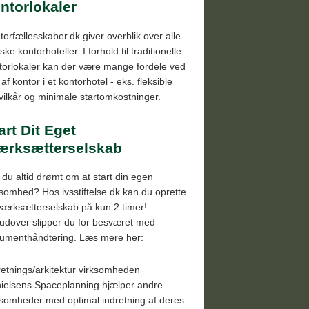
ntorlokaler
torfællesskaber.dk giver overblik over alle
ke kontorhoteller. I forhold til traditionelle
torlokaler kan der være mange fordele ved
 af kontor i et kontorhotel - eks. fleksible
evilkår og minimale startomkostninger.
art Dit Eget
ærksætterselskab
 du altid drømt om at start din egen
ksomhed? Hos ivsstiftelse.dk kan du oprette
iværksætterselskab på kun 2 timer!
udover slipper du for besværet med
umenthåndtering. Læs mere her:
retnings/arkitektur virksomheden
ielsens Spaceplanning hjælper andre
ksomheder med optimal indretning af deres