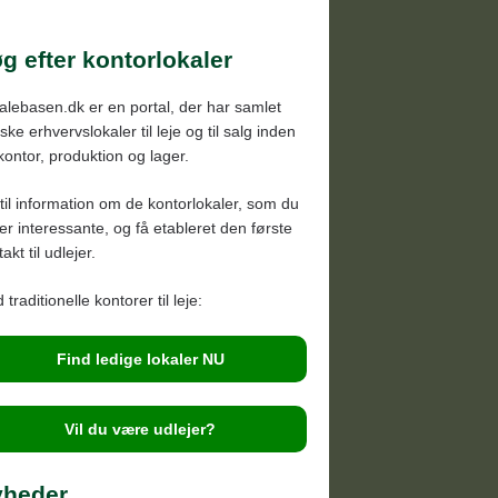
brand, Kolt, Hasselager
rhus Syd
g efter kontorlokaler
jbjerg, Holme, Skåde
alebasen.dk er en portal, der har samlet
y, Stavtrup,Tranbjerg
ke erhvervslokaler til leje og til salg inden
nå, Ebeltoft, Djursland
 kontor, produktion og lager.
nders, Hadsten, Silkeborg
til information om de kontorlokaler, som du
anderborg, Ry, Odder
der interessante, og få etableret den første
akt til udlejer.
 traditionelle kontorer til leje:
Find ledige lokaler NU
Vil du være udlejer?
yheder