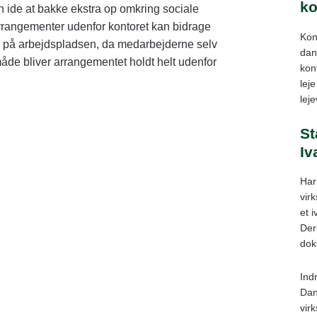
ko
 ide at bakke ekstra op omkring sociale
rrangementer udenfor kontoret kan bidrage
Kon
kab på arbejdspladsen, da medarbejderne selv
dans
 måde bliver arrangementet holdt helt udenfor
kon
leje
lej
St
Iv
Har
vir
et 
Der
dok
Ind
Dan
vir