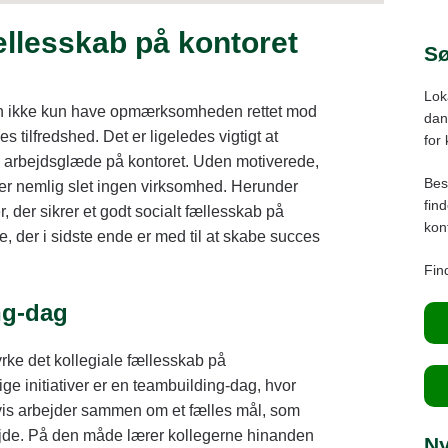
Bra
ællesskab på kontoret
Aa
Sø
Hø
Lok
Vib
an ikke kun have opmærksomheden rettet mod
dans
 tilfredshed. Det er ligeledes vigtigt at
Gre
for
 arbejdsglæde på kontoret. Uden motiverede,
Ra
Bes
er nemlig slet ingen virksomhed. Herunder
Sk
fin
r, der sikrer et godt socialt fællesskab på
kont
 der i sidste ende er med til at skabe succes
Find
ng-dag
rke det kollegiale fællesskab på
ge initiativer er en teambuilding-dag, hvor
vis arbejder sammen om et fælles mål, som
rbejde. På den måde lærer kollegerne hinanden
N