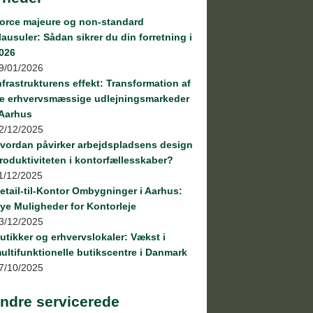
orce majeure og non-standard
lausuler: Sådan sikrer du din forretning i
026
9/01/2026
nfrastrukturens effekt: Transformation af
e erhvervsmæssige udlejningsmarkeder
 Aarhus
2/12/2025
vordan påvirker arbejdspladsens design
roduktiviteten i kontorfællesskaber?
1/12/2025
etail‑til‑Kontor Ombygninger i Aarhus:
ye Muligheder for Kontorleje
3/12/2025
utikker og erhvervslokaler: Vækst i
ultifunktionelle butikscentre i Danmark
7/10/2025
ndre servicerede