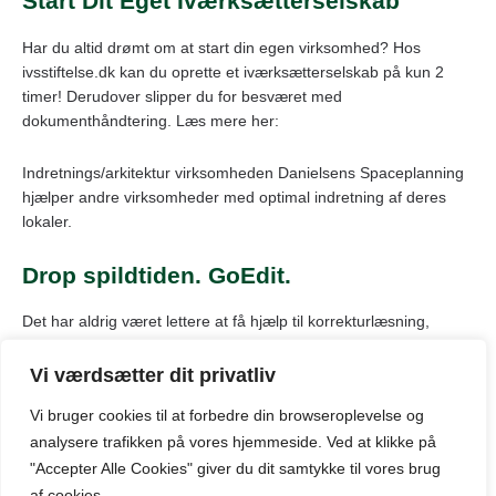
Start Dit Eget Iværksætterselskab
Har du altid drømt om at start din egen virksomhed? Hos
ivsstiftelse.dk kan du oprette et iværksætterselskab på kun 2
timer! Derudover slipper du for besværet med
dokumenthåndtering. Læs mere her:
Indretnings/arkitektur virksomheden Danielsens Spaceplanning
hjælper andre virksomheder med optimal indretning af deres
lokaler.
Drop spildtiden. GoEdit.
Det har aldrig været lettere at få hjælp til korrekturlæsning,
gennemgang af dokumenter eller redigering af billeder end nu.
Med GoEdit.
Vi værdsætter dit privatliv
Vi bruger cookies til at forbedre din browseroplevelse
og
analysere
trafikken
på
vores
hjemmeside
.
Ved at klikke på
© Kontor-leje-aarhus.dk: Oversigt over markedet for
"Accepter Alle Cookies" giver du dit samtykke til vores brug
kontorlokaler til leje i Århus og omegn.
af cookies.