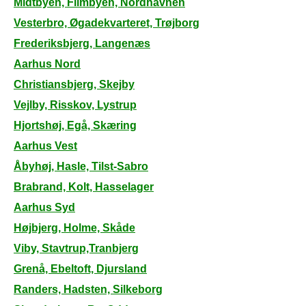
Midtbyen, Filmbyen, Nordhavnen
Vesterbro, Øgadekvarteret, Trøjborg
Frederiksbjerg, Langenæs
Aarhus Nord
Christiansbjerg, Skejby
Vejlby, Risskov, Lystrup
Hjortshøj, Egå, Skæring
Aarhus Vest
Åbyhøj, Hasle, Tilst-Sabro
Brabrand, Kolt, Hasselager
Aarhus Syd
Højbjerg, Holme, Skåde
Viby, Stavtrup,Tranbjerg
Grenå, Ebeltoft, Djursland
Randers, Hadsten, Silkeborg