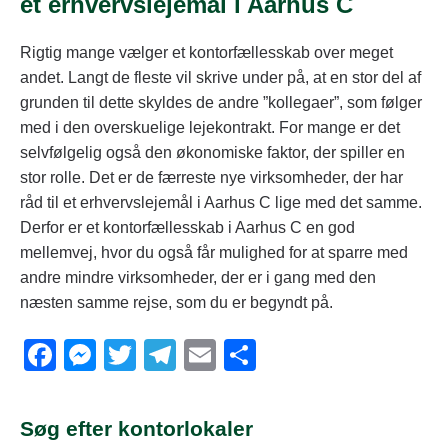
et erhvervslejemål i Aarhus C
Rigtig mange vælger et kontorfællesskab over meget
andet. Langt de fleste vil skrive under på, at en stor del af
grunden til dette skyldes de andre ”kollegaer”, som følger
med i den overskuelige lejekontrakt. For mange er det
selvfølgelig også den økonomiske faktor, der spiller en
stor rolle. Det er de færreste nye virksomheder, der har
råd til et erhvervslejemål i Aarhus C lige med det samme.
Derfor er et kontorfællesskab i Aarhus C en god
mellemvej, hvor du også får mulighed for at sparre med
andre mindre virksomheder, der er i gang med den
næsten samme rejse, som du er begyndt på.
F
M
T
T
E
S
a
e
wi
el
m
h
c
ss
tt
e
ail
ar
Søg efter kontorlokaler