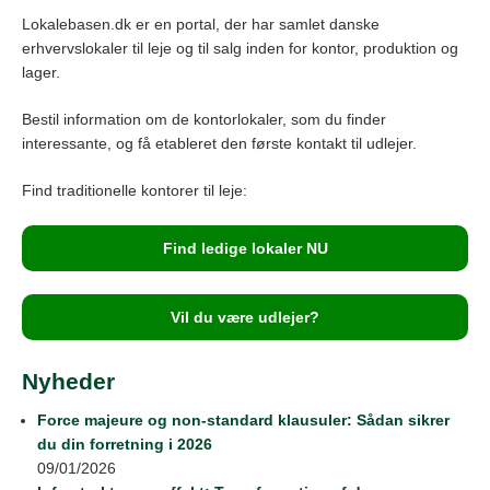
e
e
er
gr
e
Lokalebasen.dk er en portal, der har samlet danske
b
n
a
erhvervslokaler til leje og til salg inden for kontor, produktion og
o
g
m
lager.
o
er
Bestil information om de kontorlokaler, som du finder
k
interessante, og få etableret den første kontakt til udlejer.
Find traditionelle kontorer til leje:
Find ledige lokaler NU
Vil du være udlejer?
Nyheder
Force majeure og non-standard klausuler: Sådan sikrer
du din forretning i 2026
09/01/2026